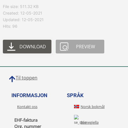
File size: 511.32 KB
Created: 12-05-2021
Updated: 12-05-2021
Hits: 96
DOWNLOAD
PREVIEW
Til toppen
INFORMASJON
SPRÅK
Kontakt oss
Norsk bokmål
EHF-faktura
Sámegiella
Org. nummer