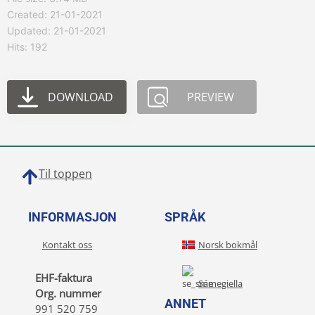
Created: 21-01-2021
Updated: 21-01-2021
Hits: 192
DOWNLOAD
PREVIEW
Til toppen
INFORMASJON
SPRÅK
Kontakt oss
Norsk bokmål
EHF-faktura
Sámegiella
Org. nummer
ANNET
991 520 759