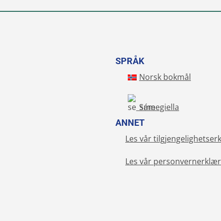
SPRÅK
Norsk bokmål
Sámegiella
ANNET
Les vår tilgjengelighetser
Les vår personvernerklær