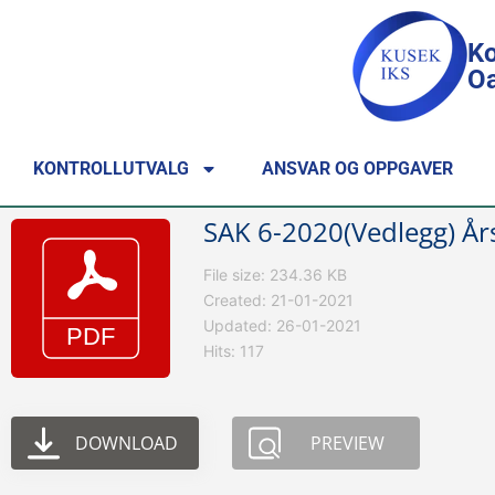
Ko
Oa
KONTROLLUTVALG
ANSVAR OG OPPGAVER
SAK 6-2020(Vedlegg) Å
File size: 234.36 KB
Created: 21-01-2021
Updated: 26-01-2021
Hits: 117
DOWNLOAD
PREVIEW