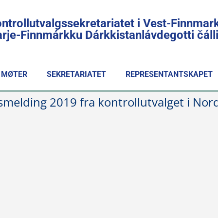
ntrollutvalgssekretariatet i Vest-Finnmar
rje-Finnmárkku Dárkkistanlávdegotti čál
MØTER
SEKRETARIATET
REPRESENTANTSKAPET
rsmelding 2019 fra kontrollutvalget i N