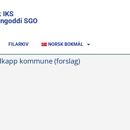
k IKS
lingoddi SGO
FILARKIV
NORSK BOKMÅL
ordkapp kommune (forslag)