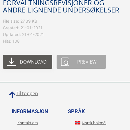
FORVALTNINGSREVISJONER OG
ANDRE LIGNENDE UNDERSØKELSER
File size: 27.39 KB
Created: 21-01-2021
Updated: 21-01-2021
Hits: 108
DOWNLOAD
PREVIEW
Til toppen
INFORMASJON
SPRÅK
Kontakt oss
Norsk bokmål