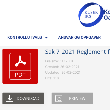
Ko
Oa
KONTROLLUTVALG
ANSVAR OG OPPGAVER
Sak 7-2021 Reglement fo
File size: 11.17 KB
Created: 26-02-2021
Updated: 26-02-2021
Hits: 118
DOWNLOAD
PREVIEW