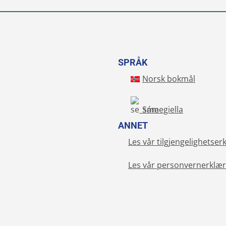
SPRÅK
Norsk bokmål
Sámegiella
ANNET
Les vår tilgjengelighetser
Les vår personvernerklær