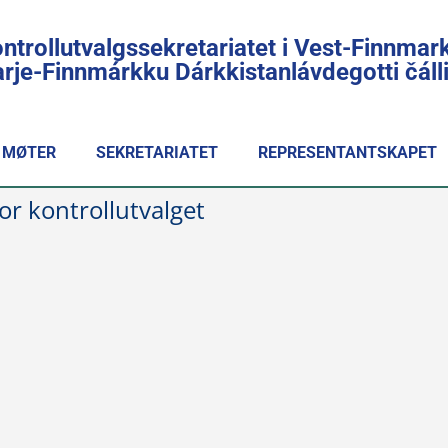
ntrollutvalgssekretariatet i Vest-Finnmar
rje-Finnmárkku Dárkkistanlávdegotti čál
MØTER
SEKRETARIATET
REPRESENTANTSKAPET
r kontrollutvalget