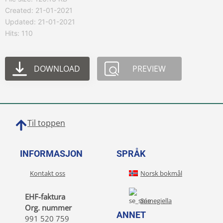
Created: 21-01-2021
Updated: 21-01-2021
Hits: 110
DOWNLOAD
PREVIEW
Til toppen
INFORMASJON
SPRÅK
Kontakt oss
Norsk bokmål
EHF-faktura
Sámegiella
Org. nummer
ANNET
991 520 759