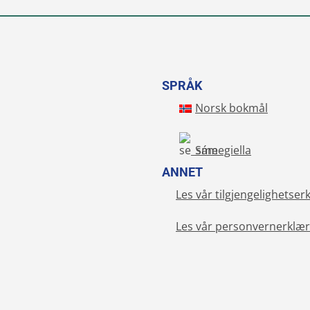
SPRÅK
Norsk bokmål
Sámegiella
ANNET
Les vår tilgjengelighetser
Les vår personvernerklær