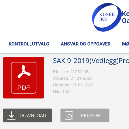
Ko
Oa
KONTROLLUTVALG
ANSVAR OG OPPGAVER
MØ
SAK 9-2019(Vedlegg)Pros
File size: 217.82 KB
Created: 21-01-2021
Updated: 21-01-2021
Hits: 133
DOWNLOAD
PREVIEW