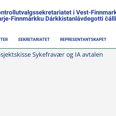
ntrollutvalgssekretariatet i Vest-Finnmar
rje-Finnmárkku Dárkkistanlávdegotti čál
TER
SEKRETARIATET
REPRESENTANTSKAPET
jektskisse Sykefravær og IA avtalen