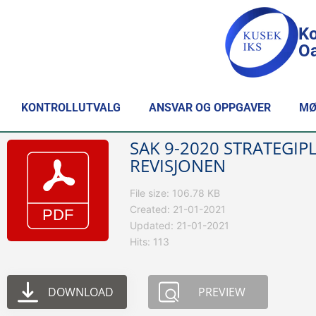
Ko
Oa
KONTROLLUTVALG
ANSVAR OG OPPGAVER
MØ
SAK 9-2020 STRATEGIP
REVISJONEN
File size: 106.78 KB
Created: 21-01-2021
Updated: 21-01-2021
Hits: 113
DOWNLOAD
PREVIEW