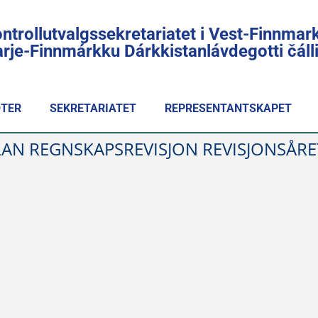
ntrollutvalgssekretariatet i Vest-Finnmar
rje-Finnmárkku Dárkkistanlávdegotti čál
TER
SEKRETARIATET
REPRESENTANTSKAPET
LAN REGNSKAPSREVISJON REVISJONSÅRE