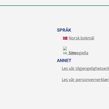
SPRÅK
Norsk bokmål
Sámegiella
ANNET
Les vår tilgjengelighetser
Les vår personvernerklær