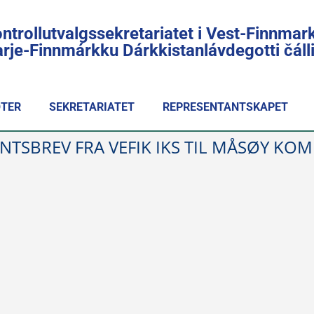
ntrollutvalgssekretariatet i Vest-Finnmar
rje-Finnmárkku Dárkkistanlávdegotti čál
TER
SEKRETARIATET
REPRESENTANTSKAPET
NTSBREV FRA VEFIK IKS TIL MÅSØY KO