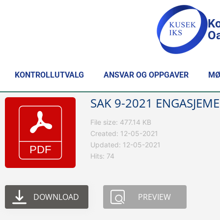
Ko
Oa
KONTROLLUTVALG
ANSVAR OG OPPGAVER
MØ
SAK 9-2021 ENGASJEME
File size: 477.14 KB
Created: 12-05-2021
Updated: 12-05-2021
Hits: 74
DOWNLOAD
PREVIEW