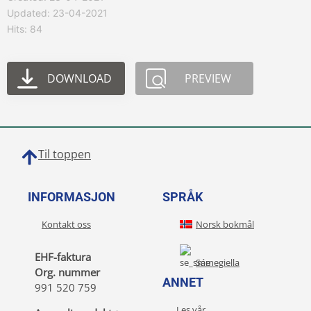
Updated: 23-04-2021
Hits: 84
DOWNLOAD
PREVIEW
Til toppen
INFORMASJON
SPRÅK
Kontakt oss
Norsk bokmål
EHF-faktura
Sámegiella
Org. nummer
ANNET
991 520 759
Les vår