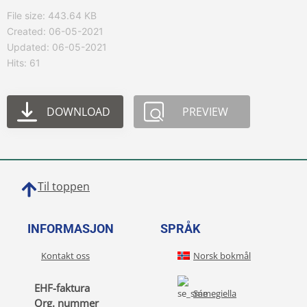
File size: 443.64 KB
Created: 06-05-2021
Updated: 06-05-2021
Hits: 61
DOWNLOAD
PREVIEW
Til toppen
INFORMASJON
SPRÅK
Kontakt oss
Norsk bokmål
EHF-faktura
Sámegiella
Org. nummer