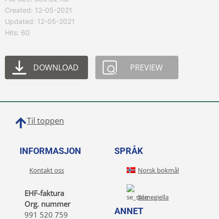
Created: 12-05-2021
Updated: 12-05-2021
Hits: 60
DOWNLOAD
PREVIEW
Til toppen
INFORMASJON
SPRÅK
Kontakt oss
Norsk bokmål
EHF-faktura
Sámegiella
Org. nummer
ANNET
991 520 759