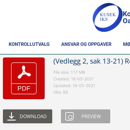
Ko
Oa
KONTROLLUTVALG
ANSVAR OG OPPGAVER
MØ
(Vedlegg 2, sak 13-21)
File size: 1.17 MB
Created: 18-05-2021
Updated: 18-05-2021
Hits: 66
DOWNLOAD
PREVIEW