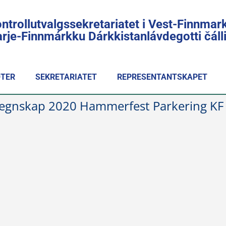
ntrollutvalgssekretariatet i Vest-Finnmar
rje-Finnmárkku Dárkkistanlávdegotti čál
TER
SEKRETARIATET
REPRESENTANTSKAPET
 Regnskap 2020 Hammerfest Parkering KF