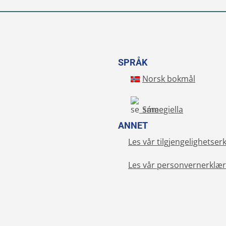
SPRÅK
Norsk bokmål
Sámegiella
ANNET
Les vår tilgjengelighetser
Les vår personvernerklær