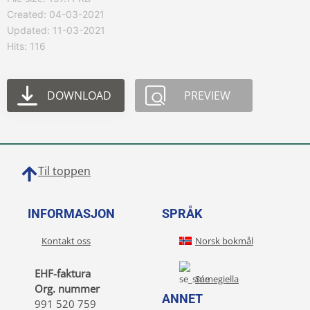
Created: 04-03-2021
Updated: 11-03-2021
Hits: 116
DOWNLOAD
PREVIEW
Til toppen
INFORMASJON
SPRÅK
Kontakt oss
Norsk bokmål
EHF-faktura
Sámegiella
Org. nummer
ANNET
991 520 759