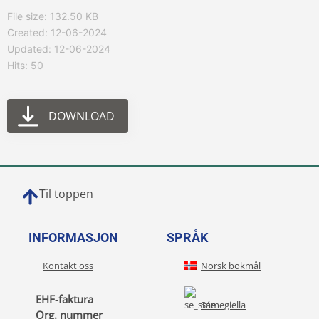
File size: 132.50 KB
Created: 12-06-2024
Updated: 12-06-2024
Hits: 50
DOWNLOAD
Til toppen
INFORMASJON
SPRÅK
Kontakt oss
Norsk bokmål
EHF-faktura
Sámegiella
Org. nummer