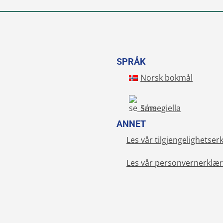
SPRÅK
Norsk bokmål
Sámegiella
ANNET
Les vår tilgjengelighetser
Les vår personvernerklær