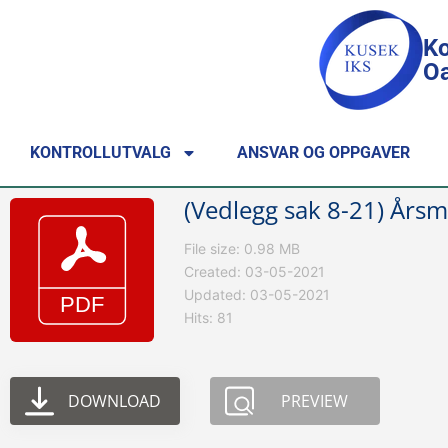
Ko
Oa
KONTROLLUTVALG
ANSVAR OG OPPGAVER
(Vedlegg sak 8-21) Årsm
File size: 0.98 MB
Created: 03-05-2021
Updated: 03-05-2021
Hits: 81
DOWNLOAD
PREVIEW