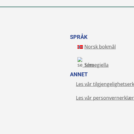
SPRÅK
Norsk bokmål
Sámegiella
ANNET
Les vår tilgjengelighetser
Les vår personvernerklær