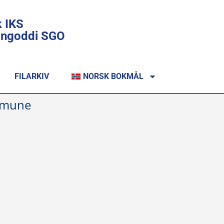
k IKS
lingoddi SGO
FILARKIV
NORSK BOKMÅL
ommune