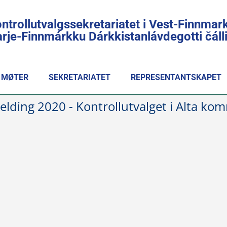
ntrollutvalgssekretariatet i Vest-Finnmar
rje-Finnmárkku Dárkkistanlávdegotti čál
MØTER
SEKRETARIATET
REPRESENTANTSKAPET
elding 2020 - Kontrollutvalget i Alta k