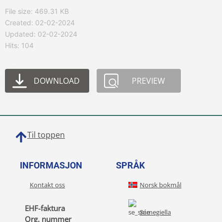
File size: 469.31 KB
Created: 02-02-2024
Updated: 02-02-2024
Hits: 104
DOWNLOAD
PREVIEW
Til toppen
INFORMASJON
SPRÅK
Kontakt oss
Norsk bokmål
EHF-faktura
Sámegiella
Org. nummer