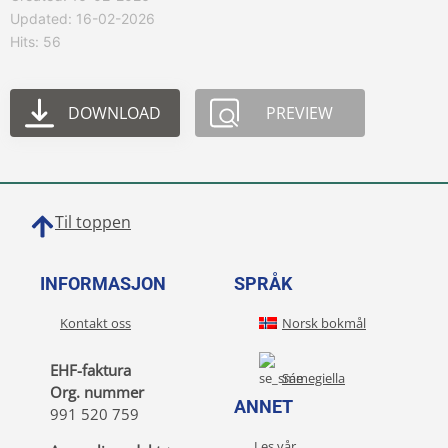
Updated: 16-02-2026
Hits: 56
DOWNLOAD
PREVIEW
Til toppen
INFORMASJON
SPRÅK
Kontakt oss
Norsk bokmål
EHF-faktura
Sámegiella
Org. nummer
ANNET
991 520 759
Les vår