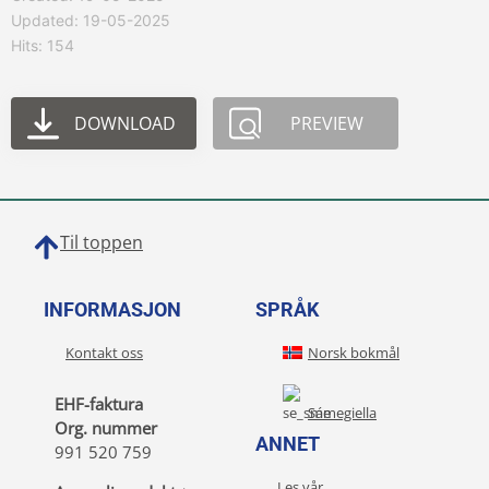
Updated: 19-05-2025
Hits: 154
DOWNLOAD
PREVIEW
Til toppen
INFORMASJON
SPRÅK
Kontakt oss
Norsk bokmål
EHF-faktura
Sámegiella
Org. nummer
ANNET
991 520 759
Les vår