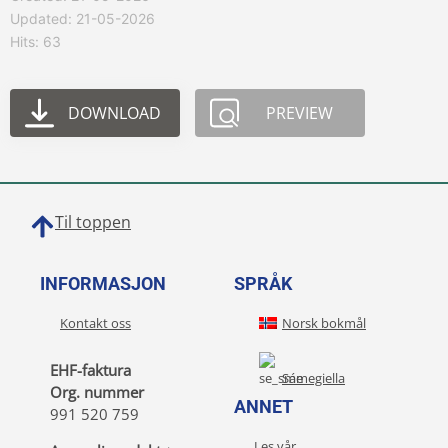
Updated: 21-05-2026
Hits: 63
DOWNLOAD
PREVIEW
Til toppen
INFORMASJON
SPRÅK
Kontakt oss
Norsk bokmål
EHF-faktura
Sámegiella
Org. nummer
ANNET
991 520 759
Les vår