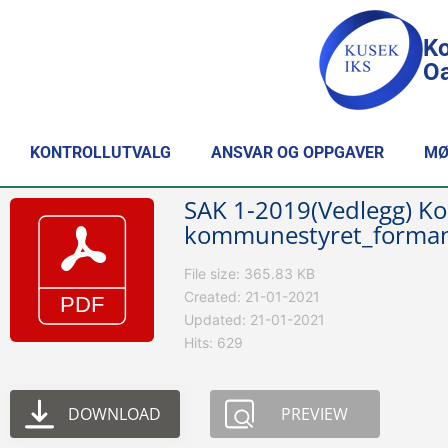
Ko
Oa
KONTROLLUTVALG
ANSVAR OG OPPGAVER
MØ
SAK 1-2019(Vedlegg) Ko
kommunestyret_forma
File size: 365.83 KB
Created: 21-01-2021
Updated: 21-01-2021
Hits: 629
DOWNLOAD
PREVIEW