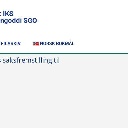
k IKS
lingoddi SGO
FILARKIV
NORSK BOKMÅL
ksfremstilling til