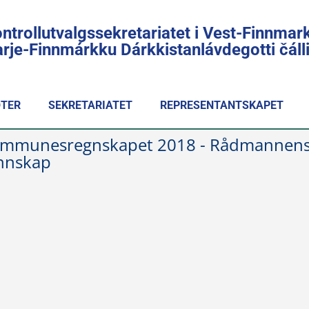
ntrollutvalgssekretariatet i Vest-Finnmar
rje-Finnmárkku Dárkkistanlávdegotti čál
TER
SEKRETARIATET
REPRESENTANTSKAPET
mmunesregnskapet 2018 - Rådmannens sa
nnskap