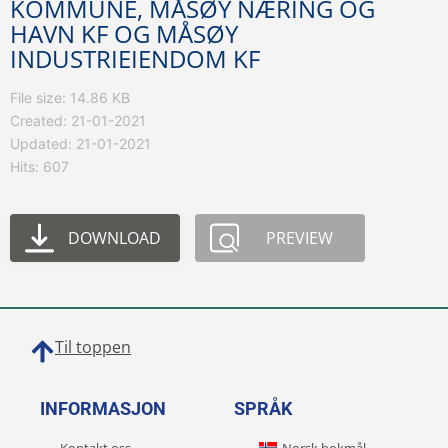
KOMMUNE, MÅSØY NÆRING OG
HAVN KF OG MÅSØY
INDUSTRIEIENDOM KF
File size: 14.86 KB
Created: 21-01-2021
Updated: 21-01-2021
Hits: 607
DOWNLOAD
PREVIEW
Til toppen
INFORMASJON
SPRÅK