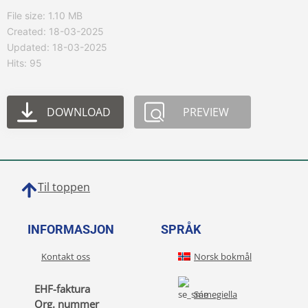
File size: 1.10 MB
Created: 18-03-2025
Updated: 18-03-2025
Hits: 95
DOWNLOAD
PREVIEW
Til toppen
INFORMASJON
SPRÅK
Kontakt oss
Norsk bokmål
EHF-faktura
Sámegiella
Org. nummer